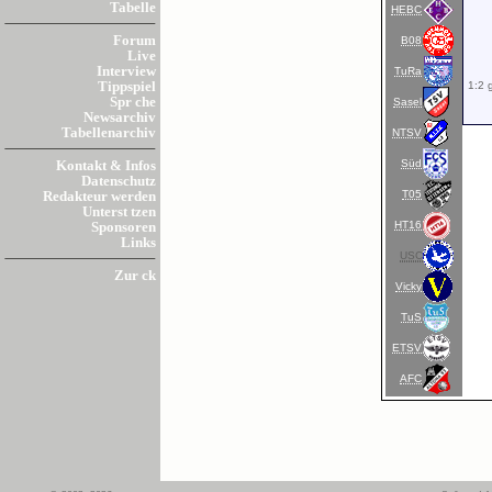
Tabelle
HEBC
Forum
B08
Live
Interview
TuRa
1:2 
Tippspiel
Spr che
Sasel
Newsarchiv
Tabellenarchiv
NTSV
Süd
Kontakt & Infos
Datenschutz
T05
Redakteur werden
Unterst tzen
HT16
Sponsoren
Links
USC
Zur ck
Vicky
TuS
ETSV
AFC