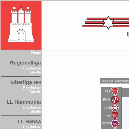
Home
Regionalliga
Ergebnisse
Tabelle
Kalender
Ergebniss
Oberliga HH
Ergebnisse
TBS
Tabelle
EN03
LL Hammonia
Ergebnisse
Cordi
Tabelle
NK
LL Hansa
SCVW
Ergebnisse