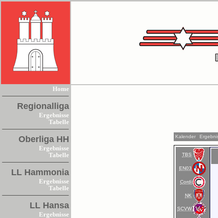
Home
Regionalliga
Ergebnisse
Tabelle
Kalender
Ergebni
Oberliga HH
Ergebnisse
TBS
Tabelle
EN03
LL Hammonia
Ergebnisse
Cordi
Tabelle
NK
LL Hansa
SCVW
Ergebnisse