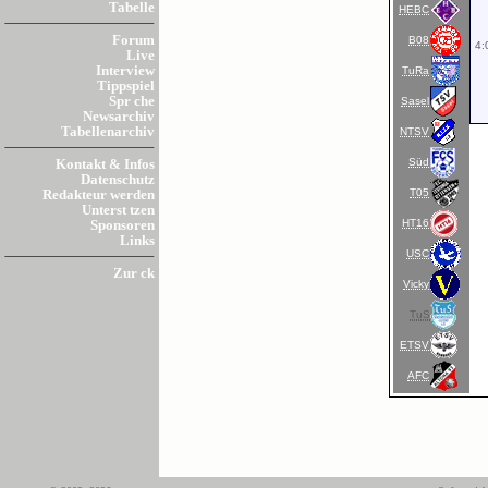
Tabelle
HEBC
Forum
B08
4:
Live
Interview
TuRa
Tippspiel
Spr che
Sasel
Newsarchiv
Tabellenarchiv
NTSV
Süd
Kontakt & Infos
Datenschutz
T05
Redakteur werden
Unterst tzen
HT16
Sponsoren
Links
USC
Zur ck
Vicky
TuS
ETSV
AFC