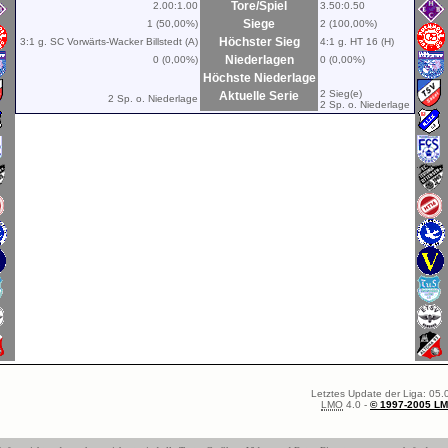
Tore/Spiel
2.00:1.00
3.50:0.50
Siege
1 (50,00%)
2 (100,00%)
Höchster Sieg
3:1 g. SC Vorwärts-Wacker Billstedt (A)
4:1 g. HT 16 (H)
Niederlagen
0 (0,00%)
0 (0,00%)
Höchste Niederlage
2 Sieg(e)
Aktuelle Serie
2 Sp. o. Niederlage
2 Sp. o. Niederlage
Letztes Update der Liga: 05.
LMO
4.0 -
© 1997-2005 L