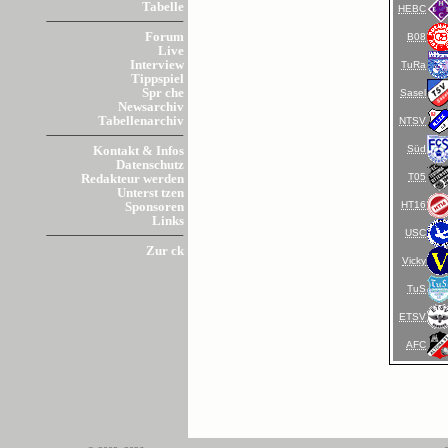
Tabelle
HEBC
Forum
B08
Live
Interview
TuRa
Tippspiel
Spr che
Sasel
Newsarchiv
Tabellenarchiv
NTSV
Süd
Kontakt & Infos
Datenschutz
T05
Redakteur werden
Unterst tzen
HT16
Sponsoren
Links
USC
Zur ck
Vicky
TuS
ETSV
AFC