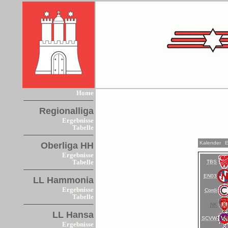
Home
Regionalliga
Ergebnisse
Tabelle
Kalender
E
Oberliga HH
Ergebnisse
TBS
Tabelle
EN03
LL Hammonia
Ergebnisse
Cordi
Tabelle
NK
LL Hansa
SCVW
Ergebnisse