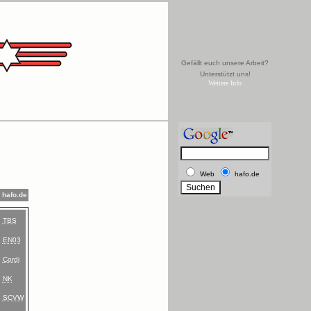
Gefällt euch unsere Arbeit?
Unterstützt uns!
Weitere Info
Web
hafo.de
hafo.de
TBS
EN03
Cordi
NK
SCVW