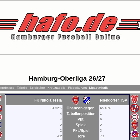
Hamburg-Oberliga 26/27
rgebnisse
Tabelle
Spielpläne
Kreuztabelle
Fieberkurven
Ligastatistik
FK Nikola Tesla
Niendorfer TSV
Chancen gegen.
34,52%
65,48%
Tabellenposition
4
1
Pkt.
4
6
Spiele
2
2
Pkt./Spiel
2
3
Tore
4:2
7:1