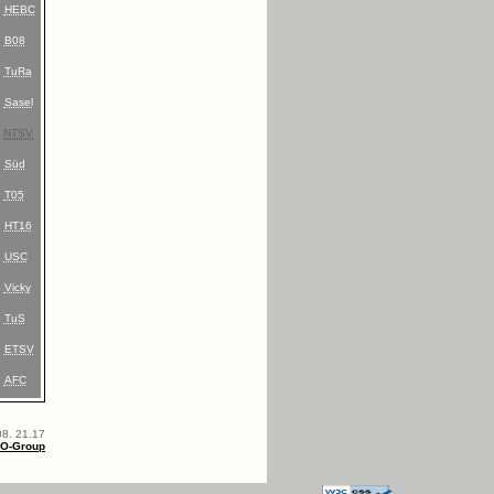
HEBC
B08
TuRa
Sasel
NTSV
Süd
T05
HT16
USC
Vicky
TuS
ETSV
AFC
08. 21.17
MO-Group