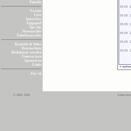
Tabelle
05.05. 
Forum
Live
05.05. 
Interview
Tippspiel
05.05. 
Spr che
Newsarchiv
05.05. 
Tabellenarchiv
05.05. 
Kontakt & Infos
Datenschutz
05.05. 
Redakteur werden
Unterst tzen
Sponsoren
Links
« vorher
Zur ck
© 2003- 2026
Sofern nich