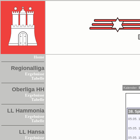
Home
Regionalliga
Ergebnisse
Tabelle
Kalender
E
Oberliga HH
Ergebnisse
Tabelle
LL Hammonia
38. Sp
Ergebnisse
05.05. 
Tabelle
05.05. 
LL Hansa
Ergebnisse
05.05. 