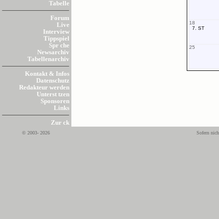
Tabelle
Forum
18
Live
7. ST
Interview
Tippspiel
Spr che
25
Newsarchiv
Tabellenarchiv
Kontakt & Infos
Datenschutz
Redakteur werden
Unterst tzen
Sponsoren
Links
Zur ck
© 2003- 2026
Sofern nich