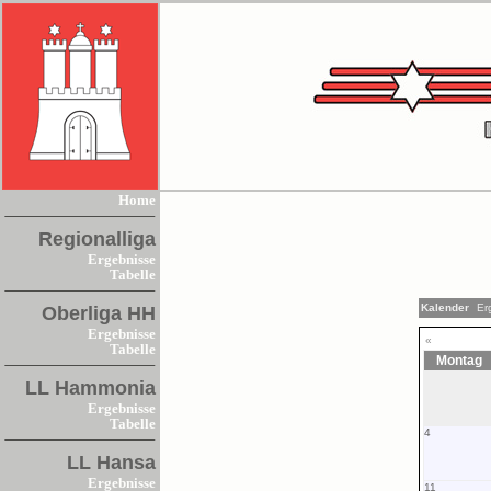
Home
Regionalliga
Ergebnisse
Tabelle
Kalender
Er
Oberliga HH
Ergebnisse
«
Tabelle
Montag
LL Hammonia
Ergebnisse
Tabelle
4
LL Hansa
Ergebnisse
11