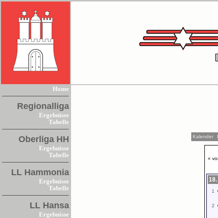
Home
Regionalliga
Ergebnisse
Tabelle
Kalender
Oberliga HH
Ergebnisse
Tabelle
« vo
LL Hammonia
18.
Ergebnisse
Tabelle
1
LL Hansa
2
Ergebnisse