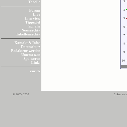
3
Tabelle
4
Forum
Live
Interview
5
Tippspiel
Spr che
6
Newsarchiv
Tabellenarchiv
7
Kontakt & Infos
8
Datenschutz
Redakteur werden
9
Unterst tzen
Sponsoren
10
Links
Zur ck
© 2003- 2026
Sofern nich