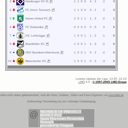
3
Hamburger SV III
1
1
0
0
4
:
2
2
3
4
FC Union Tornesch
1
1
0
0
3
:
1
2
3
5
Hamm United FC
2
0
1
1
1
:
3
-2
1
6
FC Süderelbe
0
0
0
0
0
:
0
0
0
7
VfL Lohbrügge
1
0
0
1
1
:
2
-1
0
8
Bramfelder SV
1
0
0
1
1
:
3
-2
0
9
HSV Barmbek-Uhlenhorst
1
0
0
1
0
:
2
-2
0
10
Meiendorfer SV
1
0
0
1
0
:
3
-3
0
Letztes Update der Liga: 13.05. 22.23
LMO
4.0 -
© 1997-2005 LMO-Group
ofern nicht anders gekennzeichnet, sind alle Texte, Grafiken, Videos und Fotos Eigentum von
www.hafo.de
.
Anderweitige Verwendung nur mit vorheriger Genehmigung.
@
MEMBER OF PROJECT
HONEY POT
Spam Harvester Protection
Network
provided by Unspam