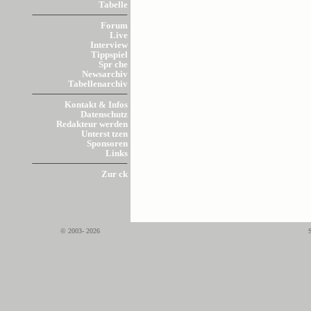
Tabelle
Forum
Live
Interview
Tippspiel
Spr che
Newsarchiv
Tabellenarchiv
Kontakt & Infos
Datenschutz
Redakteur werden
Unterst tzen
Sponsoren
Links
Zur ck
© 2003- 2026
S