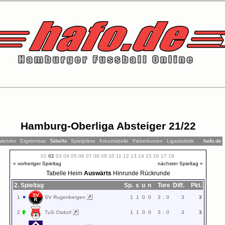
Hamburg-Oberliga Absteiger 21/22
alender
Ergebnisse
Tabelle
Spielpläne
Kreuztabelle
Fieberkurven
Ligastatistik
hafo.de
01
02
03
04
05
06
07
08
09
10
11
12
13
14
15
16
17
18
« vorheriger Spieltag
nächster Spieltag »
Tabelle
Heim
Auswärts
Hinrunde
Rückrunde
2. Spieltag
Sp.
s
u
n
Tore
Diff.
Pkt.
1
SV Rugenbergen
1
1
0
0
3
:
0
3
3
2
TuS Osdorf
1
1
0
0
3
:
0
3
3