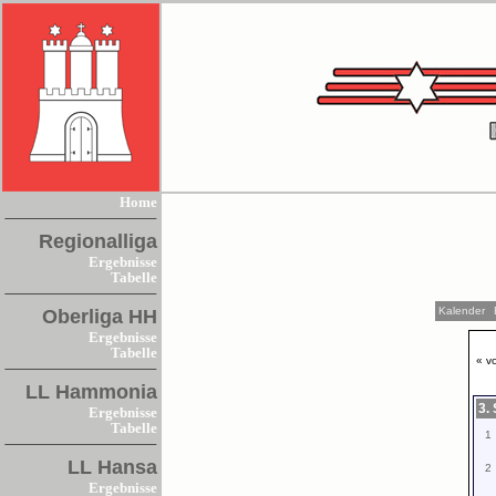
Home
Regionalliga
Ergebnisse
Tabelle
Kalender
Oberliga HH
Ergebnisse
Tabelle
« v
LL Hammonia
3.
Ergebnisse
Tabelle
1
LL Hansa
2
Ergebnisse