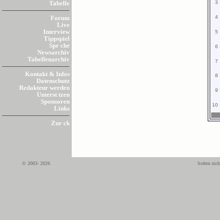
3
Tabelle
4
Forum
Live
Interview
5
Tippspiel
Spr che
6
Newsarchiv
Tabellenarchiv
7
Kontakt & Infos
8
Datenschutz
Redakteur werden
9
Unterst tzen
Sponsoren
10
Links
Zur ck
© 2003- 2026
Sofern nich