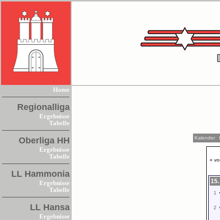
Home
Regionalliga
Ergebnisse
Tabelle
Kalender
Oberliga HH
Ergebnisse
Tabelle
« vo
LL Hammonia
15.
Ergebnisse
Tabelle
1
LL Hansa
2
Ergebnisse