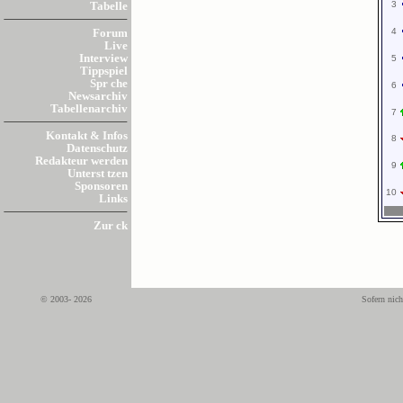
3
Tabelle
4
Forum
Live
Interview
5
Tippspiel
Spr che
6
Newsarchiv
Tabellenarchiv
7
Kontakt & Infos
8
Datenschutz
Redakteur werden
9
Unterst tzen
Sponsoren
10
Links
Zur ck
© 2003- 2026
Sofern nich