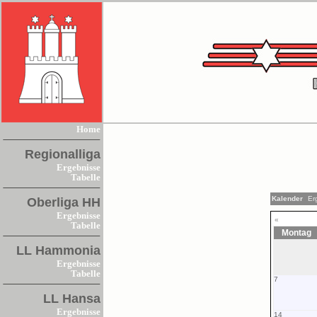
Home
Regionalliga
Ergebnisse
Tabelle
Kalender
Er
Oberliga HH
Ergebnisse
«
Tabelle
Montag
LL Hammonia
Ergebnisse
Tabelle
7
LL Hansa
Ergebnisse
14