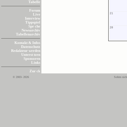
Tabelle
Forum
21
Live
Interview
Tippspiel
Spr che
28
Newsarchiv
Tabellenarchiv
Kontakt & Infos
Datenschutz
Redakteur werden
Unterst tzen
Sponsoren
Links
Zur ck
© 2003- 2026
Sofern nich