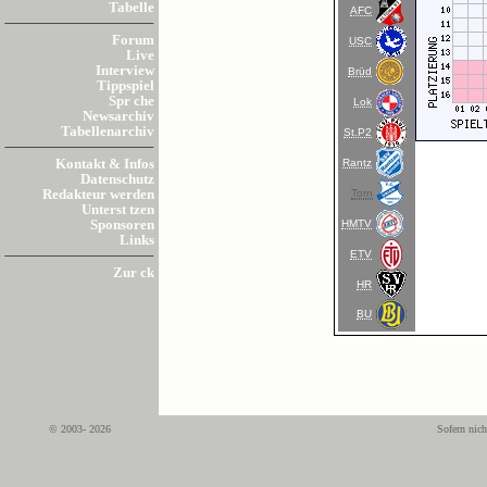
Tabelle
AFC
Forum
USC
Live
Interview
Brüd
Tippspiel
Spr che
Lok
Newsarchiv
Tabellenarchiv
St.P2
Rantz
Kontakt & Infos
Datenschutz
Torn
Redakteur werden
Unterst tzen
HMTV
Sponsoren
Links
ETV
Zur ck
HR
BU
© 2003- 2026
Sofern nich