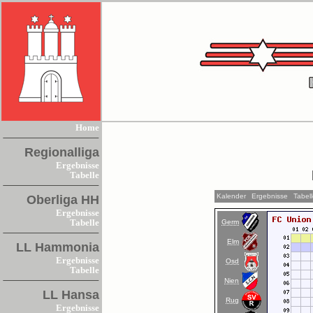
Home
Regionalliga
Ergebnisse
Tabelle
Kalender
Ergebnisse
Tabel
Oberliga HH
Ergebnisse
Germ
Tabelle
Elm
LL Hammonia
Ergebnisse
Osd
Tabelle
Nien
LL Hansa
Rug
Ergebnisse