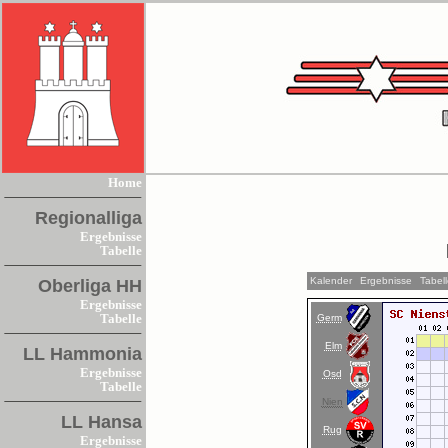
Home
Regionalliga
Ergebnisse
Tabelle
Kalender
Ergebnisse
Tabel
Oberliga HH
Ergebnisse
Germ
Tabelle
Elm
LL Hammonia
Ergebnisse
Osd
Tabelle
Nien
LL Hansa
Rug
Ergebnisse