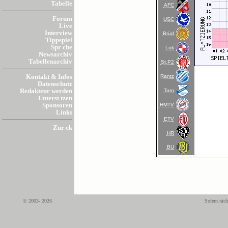
Tabelle
AFC
Forum
USC
Live
Interview
Brüd
Tippspiel
Spr che
Lok
Newsarchiv
Tabellenarchiv
St.P2
Rantz
Kontakt & Infos
Datenschutz
Torn
Redakteur werden
Unterst tzen
HMTV
Sponsoren
Links
ETV
Zur ck
HR
BU
© 2003- 2026
Sofern nich