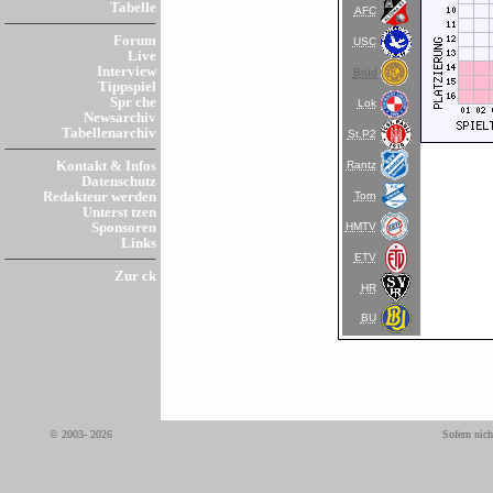
Tabelle
AFC
Forum
USC
Live
Interview
Brüd
Tippspiel
Spr che
Lok
Newsarchiv
Tabellenarchiv
St.P2
Rantz
Kontakt & Infos
Datenschutz
Torn
Redakteur werden
Unterst tzen
HMTV
Sponsoren
Links
ETV
Zur ck
HR
BU
© 2003- 2026
Sofern nich