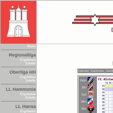
Home
Regionalliga
Ergebnisse
Tabelle
Kalender
Ergebnisse
Tabel
Oberliga HH
Ergebnisse
Germ
Tabelle
Elm
LL Hammonia
Ergebnisse
Osd
Tabelle
Nien
LL Hansa
Rug
Ergebnisse