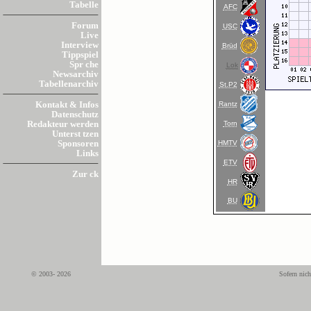
Tabelle
AFC
Forum
USC
Live
Interview
Brüd
Tippspiel
Spr che
Lok
Newsarchiv
Tabellenarchiv
St.P2
Rantz
Kontakt & Infos
Datenschutz
Torn
Redakteur werden
Unterst tzen
HMTV
Sponsoren
Links
ETV
Zur ck
HR
BU
© 2003- 2026
Sofern nich