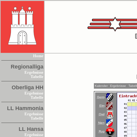
Home
Regionalliga
Ergebnisse
Tabelle
Kalender
Ergebnisse
Tabel
Oberliga HH
Ergebnisse
Germ
Tabelle
Elm
LL Hammonia
Ergebnisse
Osd
Tabelle
Nien
LL Hansa
Rug
Ergebnisse