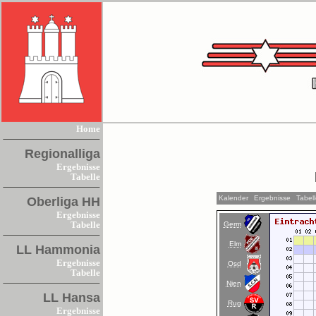
Home
Regionalliga
Ergebnisse
Tabelle
Kalender
Ergebnisse
Tabel
Oberliga HH
Ergebnisse
Germ
Tabelle
Elm
LL Hammonia
Ergebnisse
Osd
Tabelle
Nien
LL Hansa
Rug
Ergebnisse