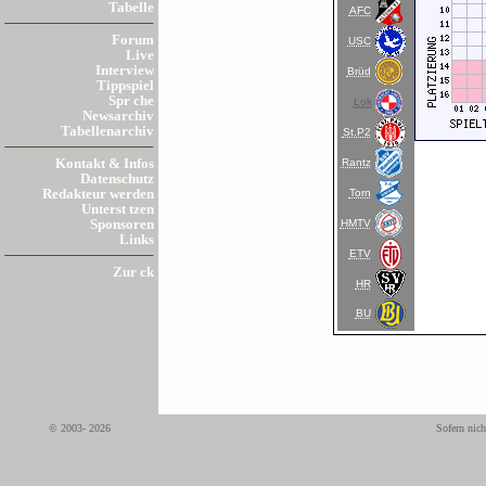
Tabelle
AFC
Forum
USC
Live
Interview
Brüd
Tippspiel
Spr che
Lok
Newsarchiv
Tabellenarchiv
St.P2
Rantz
Kontakt & Infos
Datenschutz
Torn
Redakteur werden
Unterst tzen
HMTV
Sponsoren
Links
ETV
Zur ck
HR
BU
© 2003- 2026
Sofern nich