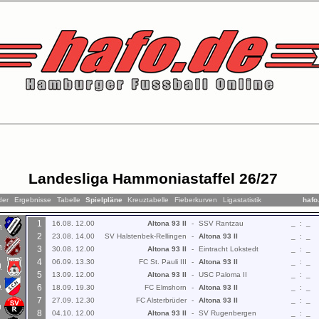
Landesliga Hammoniastaffel 26/27
der
Ergebnisse
Tabelle
Spielpläne
Kreuztabelle
Fieberkurven
Ligastatistik
hafo
1
16.08. 12.00
Altona 93 II
-
SSV Rantzau
_
:
_
m
2
23.08. 14.00
SV Halstenbek-Rellingen
-
Altona 93 II
_
:
_
m
3
30.08. 12.00
Altona 93 II
-
Eintracht Lokstedt
_
:
_
4
06.09. 13.30
FC St. Pauli III
-
Altona 93 II
_
:
_
d
5
13.09. 12.00
Altona 93 II
-
USC Paloma II
_
:
_
n
6
18.09. 19.30
FC Elmshorn
-
Altona 93 II
_
:
_
7
27.09. 12.30
FC Alsterbrüder
-
Altona 93 II
_
:
_
g
8
04.10. 12.00
Altona 93 II
-
SV Rugenbergen
_
:
_