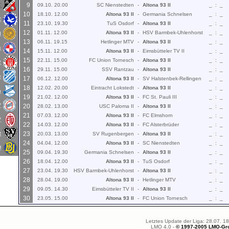
9
C
09.10. 20.00
SC Nienstedten
-
Altona 93 II
_
:
_
10
18.10. 12.00
Altona 93 II
-
Germania Schnelsen
_
:
_
C
11
23.10. 19.30
TuS Osdorf
-
Altona 93 II
_
:
_
12
01.11. 12.00
Altona 93 II
-
HSV Barmbek-Uhlenhorst
_
:
_
d
13
06.11. 19.15
Hetlinger MTV
-
Altona 93 II
_
:
_
k
14
15.11. 12.00
Altona 93 II
-
Eimsbütteler TV II
_
:
_
15
22.11. 15.00
FC Union Tornesch
-
Altona 93 II
_
:
_
2
16
29.11. 15.00
SSV Rantzau
-
Altona 93 II
_
:
_
z
17
06.12. 12.00
Altona 93 II
-
SV Halstenbek-Rellingen
_
:
_
18
12.02. 20.00
Eintracht Lokstedt
-
Altona 93 II
_
:
_
n
19
21.02. 12.00
Altona 93 II
-
FC St. Pauli III
_
:
_
V
20
28.02. 13.00
USC Paloma II
-
Altona 93 II
_
:
_
21
07.03. 12.00
Altona 93 II
-
FC Elmshorn
_
:
_
V
22
14.03. 12.00
Altona 93 II
-
FC Alsterbrüder
_
:
_
23
R
20.03. 13.00
SV Rugenbergen
-
Altona 93 II
_
:
_
24
04.04. 12.00
Altona 93 II
-
SC Nienstedten
_
:
_
U
25
09.04. 19.30
Germania Schnelsen
-
Altona 93 II
_
:
_
26
18.04. 12.00
Altona 93 II
-
TuS Osdorf
_
:
_
27
23.04. 19.30
HSV Barmbek-Uhlenhorst
-
Altona 93 II
_
:
_
28
28.04. 19.00
Altona 93 II
-
Hetlinger MTV
_
:
_
29
09.05. 14.30
Eimsbütteler TV II
-
Altona 93 II
_
:
_
30
23.05. 15.00
Altona 93 II
-
FC Union Tornesch
_
:
_
Letztes Update der Liga: 28.07. 1
LMO
4.0 -
© 1997-2005 LMO-Gr