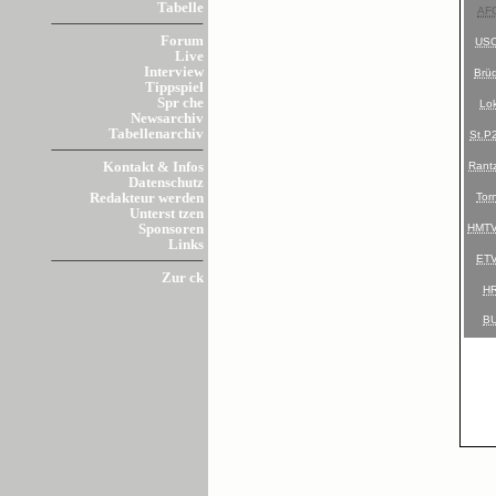
Tabelle
AF
Forum
US
Live
Interview
Brü
Tippspiel
Spr che
Lo
Newsarchiv
Tabellenarchiv
St.P
Rant
Kontakt & Infos
Datenschutz
Tor
Redakteur werden
Unterst tzen
HMT
Sponsoren
Links
ET
Zur ck
H
B