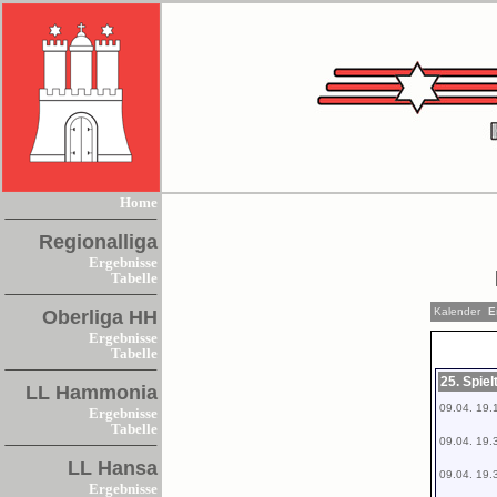
Home
Regionalliga
Ergebnisse
Tabelle
Kalender
Er
Oberliga HH
Ergebnisse
Tabelle
25. Spie
LL Hammonia
09.04. 19.
Ergebnisse
Tabelle
09.04. 19.
LL Hansa
09.04. 19.
Ergebnisse