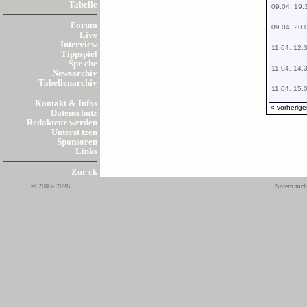
Tabelle
09.04. 19.
Forum
09.04. 20.
Live
Interview
11.04. 12.
Tippspiel
Spr che
11.04. 14.
Newsarchiv
Tabellenarchiv
11.04. 15.
Kontakt & Infos
« vorherige
Datenschutz
Redakteur werden
Unterst tzen
Sponsoren
Links
Zur ck
© 2003- 2026
Sofern nich