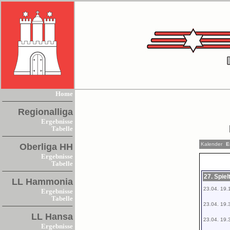
Home
Regionalliga
Ergebnisse
Tabelle
Kalender
Er
Oberliga HH
Ergebnisse
Tabelle
27. Spie
LL Hammonia
23.04. 19.
Ergebnisse
Tabelle
23.04. 19.
LL Hansa
23.04. 19.
Ergebnisse