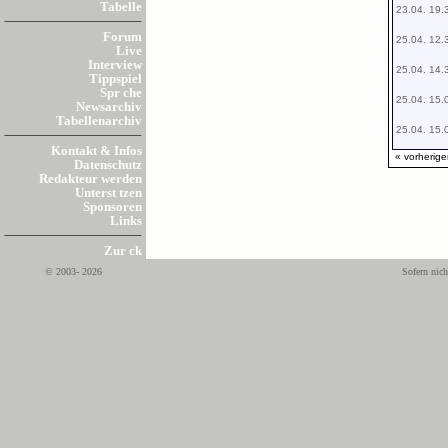
Tabelle
23.04. 19.
Forum
25.04. 12.
Live
Interview
25.04. 14.
Tippspiel
Spr che
25.04. 15.
Newsarchiv
Tabellenarchiv
25.04. 15.
Kontakt & Infos
« vorherige
Datenschutz
Redakteur werden
Unterst tzen
Sponsoren
Links
Zur ck
© 2003- 2026
Sofern nich