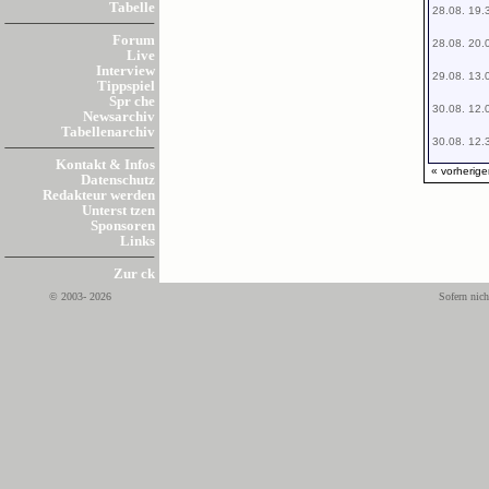
Tabelle
28.08. 19.
Forum
28.08. 20.
Live
Interview
29.08. 13.
Tippspiel
Spr che
30.08. 12.
Newsarchiv
Tabellenarchiv
30.08. 12.
Kontakt & Infos
« vorherige
Datenschutz
Redakteur werden
Unterst tzen
Sponsoren
Links
Zur ck
© 2003- 2026
Sofern nich