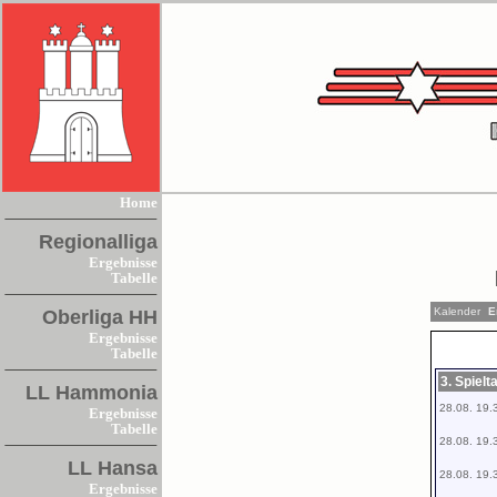
Home
Regionalliga
Ergebnisse
Tabelle
Kalender
Er
Oberliga HH
Ergebnisse
Tabelle
3. Spiel
LL Hammonia
28.08. 19.
Ergebnisse
Tabelle
28.08. 19.
LL Hansa
28.08. 19.
Ergebnisse