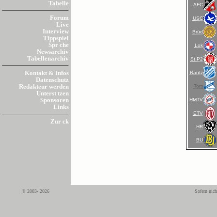
Tabelle
AFC
Forum
USC
Live
Interview
Brüd
Tippspiel
Spr che
Lok
Newsarchiv
Tabellenarchiv
St.P2
Rantz
Kontakt & Infos
Datenschutz
Torn
Redakteur werden
Unterst tzen
HMTV
Sponsoren
Links
ETV
Zur ck
HR
BU
© 2003- 2026
Sofern nich