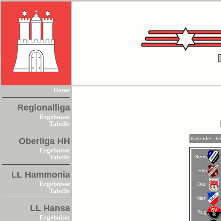
Home
Regionalliga
Ergebnisse
Tabelle
Kalender
Er
Oberliga HH
Ergebnisse
Germ
Tabelle
Elm
LL Hammonia
Ergebnisse
Osd
Tabelle
Nien
LL Hansa
Rug
Ergebnisse