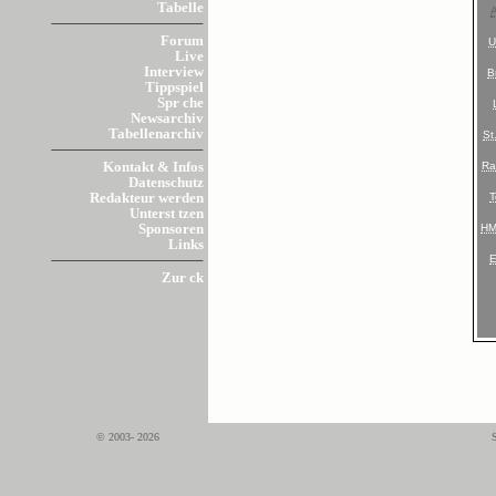
Tabelle
Forum
Live
Interview
B
Tippspiel
Spr che
Newsarchiv
Tabellenarchiv
St
Ra
Kontakt & Infos
Datenschutz
T
Redakteur werden
Unterst tzen
H
Sponsoren
Links
Zur ck
© 2003- 2026
S