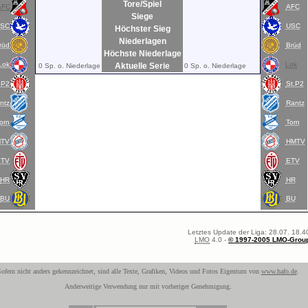
Tore/Spiel
AFC
AFC
Siege
USC
USC
Höchster Sieg
Niederlagen
rüd
Brüd
Höchste Niederlage
Lok
Lok
Aktuelle Serie
0 Sp. o. Niederlage
0 Sp. o. Niederlage
.P2
St.P2
ntz
Rantz
orn
Torn
MTV
HMTV
ETV
ETV
HR
HR
BU
BU
Letztes Update der Liga: 28.07. 18.4
LMO
4.0 -
© 1997-2005 LMO-Grou
ofern nicht anders gekennzeichnet, sind alle Texte, Grafiken, Videos und Fotos Eigentum von
www.hafo.de
.
Anderweitige Verwendung nur mit vorheriger Genehmigung.