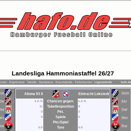
Landesliga Hammoniastaffel 26/27
ender
Ergebnisse
Tabelle
Spielpläne
Kreuztabelle
Fieberkurven
Ligastatistik
hafo.d
erm
Germ
Altona 93 II
Eintracht Lokstedt
Chancen gegen.
Elm
k.A.%
k.A.%
Elm
Tabellenposition
11
8
Osd
Osd
Pkt.
0
0
Spiele
0
0
ien
Nien
Pkt./Spiel
Rug
Rug
Tore
0:0
0:0