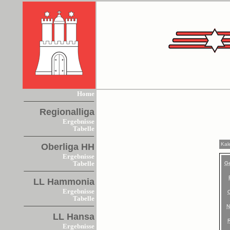
Home
Regionalliga
Ergebnisse
Tabelle
Kal
Oberliga HH
Ergebnisse
G
Tabelle
LL Hammonia
Ergebnisse
Tabelle
N
LL Hansa
Ergebnisse