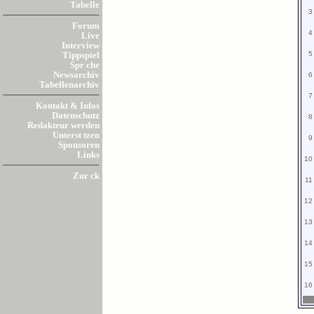
Tabelle
3
Forum
4
Live
Interview
5
Tippspiel
Spr che
Newsarchiv
6
Tabellenarchiv
7
Kontakt & Infos
Datenschutz
8
Redakteur werden
Unterst tzen
9
Sponsoren
Links
10
Zur ck
11
12
13
14
15
16