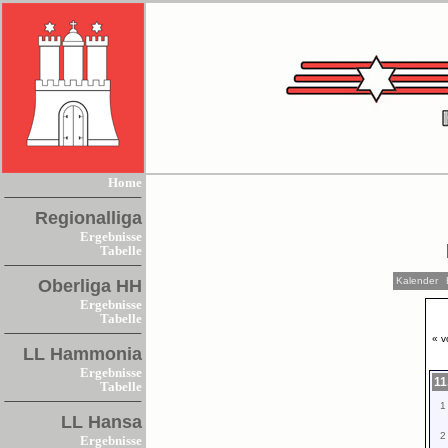
Home
Regionalliga
Ergebnisse
Tabelle
Kalender
Oberliga HH
Ergebnisse
Tabelle
« v
LL Hammonia
Ergebnisse
11
Tabelle
1
LL Hansa
2
Ergebnisse