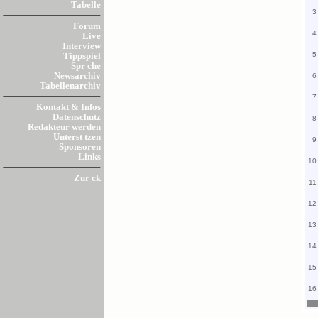
Tabelle
3
Forum
4
Live
Interview
5
Tippspiel
Spr che
Newsarchiv
6
Tabellenarchiv
7
Kontakt & Infos
Datenschutz
8
Redakteur werden
Unterst tzen
9
Sponsoren
Links
10
Zur ck
11
12
13
14
15
16