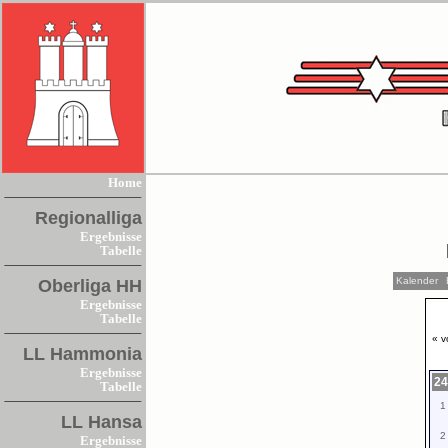
Home
Regionalliga
Ergebnisse
Tabelle
Kalender
Oberliga HH
Ergebnisse
Tabelle
« v
LL Hammonia
Ergebnisse
24
Tabelle
1
LL Hansa
2
Ergebnisse