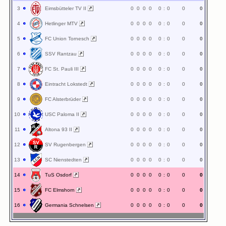
3
Eimsbütteler TV II
0
0
0
0
0
:
0
0
0
4
Hetlinger MTV
0
0
0
0
0
:
0
0
0
5
FC Union Tornesch
0
0
0
0
0
:
0
0
0
6
SSV Rantzau
0
0
0
0
0
:
0
0
0
7
FC St. Pauli III
0
0
0
0
0
:
0
0
0
8
Eintracht Lokstedt
0
0
0
0
0
:
0
0
0
9
FC Alsterbrüder
0
0
0
0
0
:
0
0
0
10
USC Paloma II
0
0
0
0
0
:
0
0
0
11
Altona 93 II
0
0
0
0
0
:
0
0
0
12
SV Rugenbergen
0
0
0
0
0
:
0
0
0
13
SC Nienstedten
0
0
0
0
0
:
0
0
0
14
TuS Osdorf
0
0
0
0
0
:
0
0
0
15
FC Elmshorn
0
0
0
0
0
:
0
0
0
16
Germania Schnelsen
0
0
0
0
0
:
0
0
0