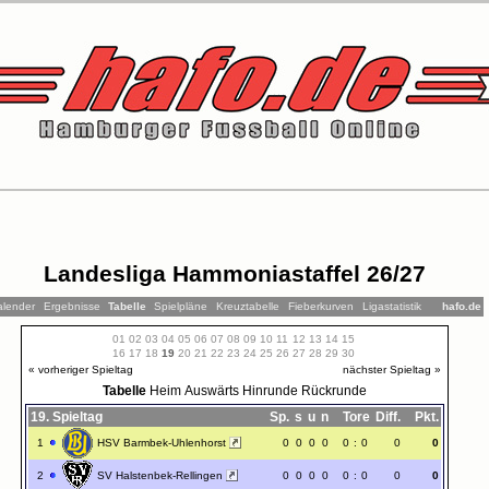
Landesliga Hammoniastaffel 26/27
alender
Ergebnisse
Tabelle
Spielpläne
Kreuztabelle
Fieberkurven
Ligastatistik
hafo.de
01
02
03
04
05
06
07
08
09
10
11
12
13
14
15
16
17
18
19
20
21
22
23
24
25
26
27
28
29
30
« vorheriger Spieltag
nächster Spieltag »
Tabelle
Heim
Auswärts
Hinrunde
Rückrunde
19. Spieltag
Sp.
s
u
n
Tore
Diff.
Pkt.
1
HSV Barmbek-Uhlenhorst
0
0
0
0
0
:
0
0
0
2
SV Halstenbek-Rellingen
0
0
0
0
0
:
0
0
0