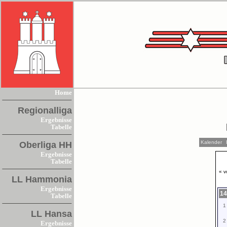
Home
Regionalliga
Ergebnisse
Tabelle
Kalender
Oberliga HH
Ergebnisse
Tabelle
« v
LL Hammonia
Ergebnisse
14
Tabelle
1
LL Hansa
2
Ergebnisse