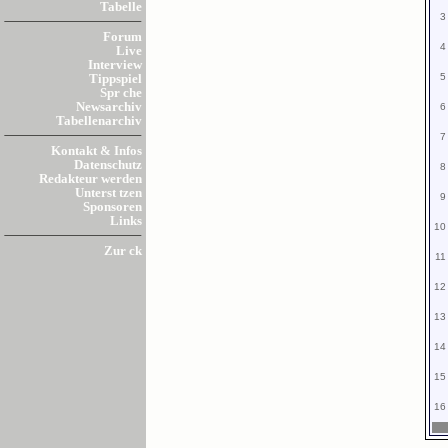
Tabelle
3
Forum
4
Live
Interview
5
Tippspiel
Spr che
Newsarchiv
6
Tabellenarchiv
7
Kontakt & Infos
Datenschutz
8
Redakteur werden
Unterst tzen
9
Sponsoren
Links
10
Zur ck
11
12
13
14
15
16