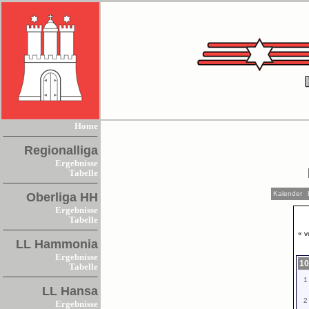
Home
Regionalliga
Ergebnisse
Tabelle
Kalender
Oberliga HH
Ergebnisse
Tabelle
« v
LL Hammonia
Ergebnisse
10
Tabelle
1
LL Hansa
2
Ergebnisse