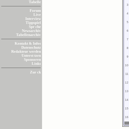
Tabelle
3
Forum
4
Live
Interview
5
Tippspiel
Spr che
Newsarchiv
6
Tabellenarchiv
7
Kontakt & Infos
Datenschutz
8
Redakteur werden
Unterst tzen
9
Sponsoren
Links
10
Zur ck
11
12
13
14
15
16