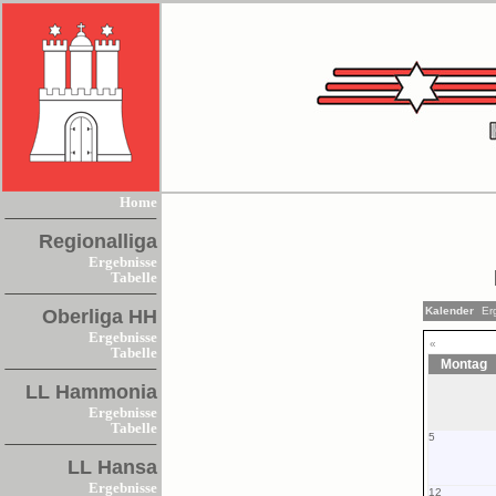
Home
Regionalliga
Ergebnisse
Tabelle
Kalender
Er
Oberliga HH
Ergebnisse
«
Tabelle
Montag
LL Hammonia
Ergebnisse
Tabelle
5
LL Hansa
Ergebnisse
12