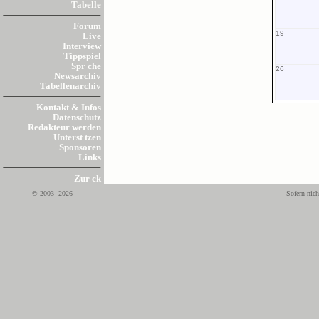
Tabelle
Forum
19
Live
Interview
Tippspiel
Spr che
26
Newsarchiv
Tabellenarchiv
Kontakt & Infos
Datenschutz
Redakteur werden
Unterst tzen
Sponsoren
Links
Zur ck
© 2003- 2026
Sofern nich