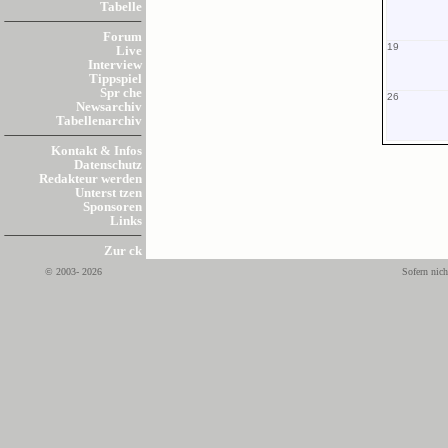
Tabelle
Forum
19
Live
Interview
Tippspiel
Spr che
26
Newsarchiv
Tabellenarchiv
Kontakt & Infos
Datenschutz
Redakteur werden
Unterst tzen
Sponsoren
Links
Zur ck
© 2003- 2026
Sofern nich