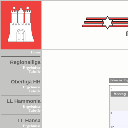
Home
Regionalliga
Ergebnisse
Tabelle
Kalender
Er
Oberliga HH
Ergebnisse
«
Tabelle
Montag
LL Hammonia
Ergebnisse
Tabelle
5
LL Hansa
Ergebnisse
12