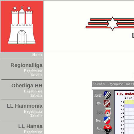
Home
Regionalliga
Ergebnisse
Tabelle
Kalender
Ergebnisse
Tabel
Oberliga HH
Ergebnisse
Germ
Tabelle
Elm
LL Hammonia
Ergebnisse
Osd
Tabelle
Nien
LL Hansa
Rug
Ergebnisse