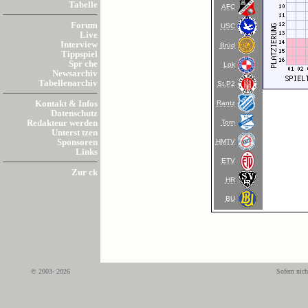
Tabelle
AFC
Forum
USC
Live
Interview
Brüd
Tippspiel
Spr che
Lok
Newsarchiv
Tabellenarchiv
St.P2
Rantz
Kontakt & Infos
Datenschutz
Torn
Redakteur werden
Unterst tzen
HMTV
Sponsoren
Links
ETV
Zur ck
HR
BU
© 2003- 2026
Sofern nich