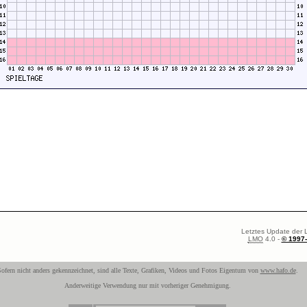
Letztes Update der L
LMO
4.0 -
© 1997
ofern nicht anders gekennzeichnet, sind alle Texte, Grafiken, Videos und Fotos Eigentum von
www.hafo.de
.
Anderweitige Verwendung nur mit vorheriger Genehmigung.