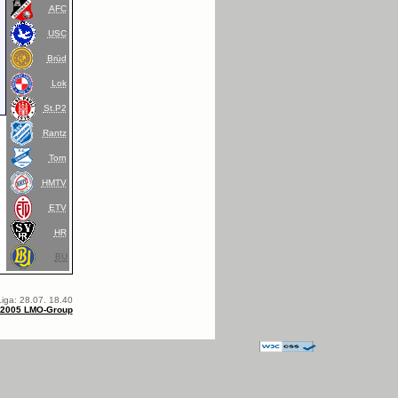
AFC
USC
Brüd
Lok
St.P2
Rantz
Torn
HMTV
ETV
HR
BU
iga: 28.07. 18.40
-2005 LMO-Group