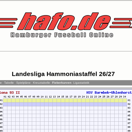
Landesliga Hammoniastaffel 26/27
se
Tabelle
Spielpläne
Kreuztabelle
Fieberkurven
Ligastatistik