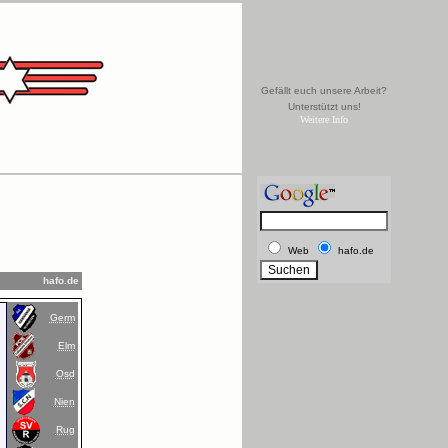
Gefällt euch unsere Arbeit?
Unterstützt uns!
Weitere Info
Web
hafo.de
hafo.de
Germ
Elm
Osd
Nien
Rug