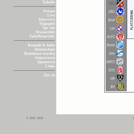
Tabelle
AFC
Forum
USC
Live
Interview
Brüd
Tippspiel
Spr che
Lok
Newsarchiv
Tabellenarchiv
St.P2
Rantz
Kontakt & Infos
Datenschutz
Torn
Redakteur werden
Unterst tzen
HMTV
Sponsoren
Links
ETV
Zur ck
HR
BU
© 2003- 2026
S