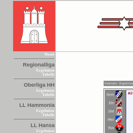
Home
Regionalliga
Ergebnisse
Tabelle
Kalender
Ergebnis
Oberliga HH
Ergebnisse
Germ
Tabelle
Elm
LL Hammonia
Ergebnisse
Osd
Tabelle
Nien
LL Hansa
Rug
Ergebnisse