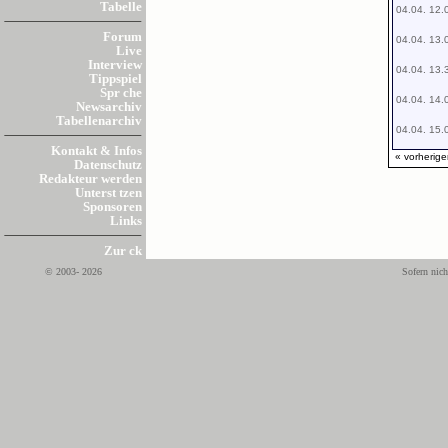
Tabelle
04.04. 12.
Forum
04.04. 13.
Live
Interview
04.04. 13.
Tippspiel
Spr che
04.04. 14.
Newsarchiv
Tabellenarchiv
04.04. 15.
Kontakt & Infos
« vorherige
Datenschutz
Redakteur werden
Unterst tzen
Sponsoren
Links
Zur ck
© 2003- 2026
Sofern nich