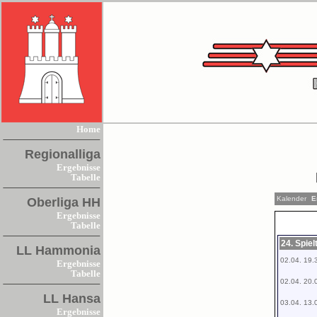
Home
Regionalliga
Ergebnisse
Tabelle
Kalender
Er
Oberliga HH
Ergebnisse
Tabelle
24. Spie
LL Hammonia
02.04. 19.
Ergebnisse
Tabelle
02.04. 20.
LL Hansa
03.04. 13.
Ergebnisse