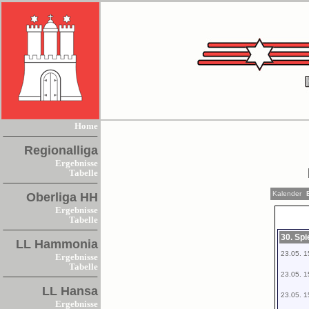
Home
Regionalliga
Ergebnisse
Tabelle
Kalender
E
Oberliga HH
Ergebnisse
Tabelle
30. Sp
LL Hammonia
23.05. 1
Ergebnisse
Tabelle
23.05. 1
LL Hansa
23.05. 1
Ergebnisse