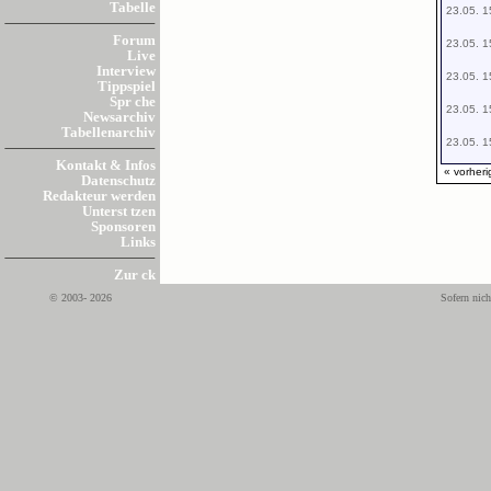
Tabelle
23.05. 1
Forum
23.05. 1
Live
Interview
23.05. 1
Tippspiel
Spr che
23.05. 1
Newsarchiv
Tabellenarchiv
23.05. 1
Kontakt & Infos
« vorheri
Datenschutz
Redakteur werden
Unterst tzen
Sponsoren
Links
Zur ck
© 2003- 2026
Sofern nich