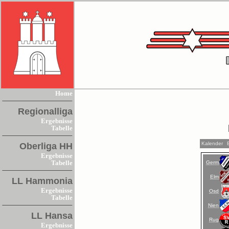
Home
Regionalliga
Ergebnisse
Tabelle
Kalender
Oberliga HH
Ergebnisse
Germ
Tabelle
Elm
LL Hammonia
Ergebnisse
Osd
Tabelle
Nien
LL Hansa
Rug
Ergebnisse