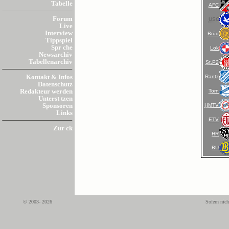
Tabelle
AFC
Forum
USC
Live
Interview
Brüd
Tippspiel
Spr che
Lok
Newsarchiv
Tabellenarchiv
St.P2
Rantz
Kontakt & Infos
Datenschutz
Torn
Redakteur werden
Unterst tzen
HMTV
Sponsoren
Links
ETV
Zur ck
HR
BU
© 2003- 2026
Sofern nich