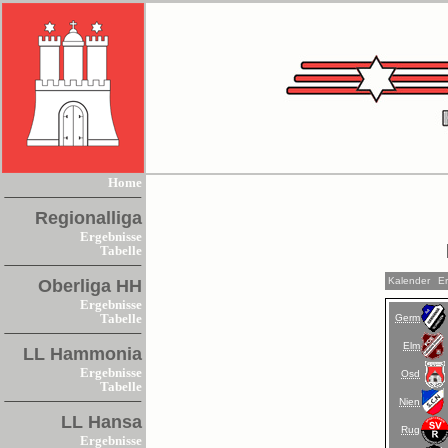
Home
Regionalliga
Ergebnisse
Tabelle
Kalender
E
Oberliga HH
Ergebnisse
Germ
Tabelle
Elm
LL Hammonia
Ergebnisse
Osd
Tabelle
Nien
LL Hansa
Rug
Ergebnisse