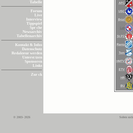
Tabelle
AFC
Forum
USC
Live
Interview
Brüd
Tippspiel
Spr che
Lok
Newsarchiv
Tabellenarchiv
St.P2
Rantz
Kontakt & Infos
Datenschutz
Torn
Redakteur werden
Unterst tzen
HMTV
Sponsoren
Links
ETV
Zur ck
HR
BU
© 2003- 2026
Sofern nich