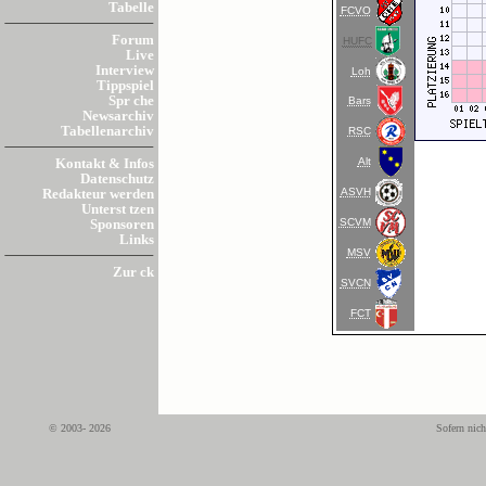
Tabelle
FCVO
Forum
HUFC
Live
Interview
Loh
Tippspiel
Spr che
Bars
Newsarchiv
Tabellenarchiv
RSC
Alt
Kontakt & Infos
Datenschutz
ASVH
Redakteur werden
Unterst tzen
SCVM
Sponsoren
Links
MSV
Zur ck
SVCN
FCT
© 2003- 2026
Sofern nich