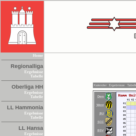
Home
Regionalliga
Ergebnisse
Tabelle
Kalender
Ergebnisse
Tabell
Oberliga HH
Ergebnisse
Ders
Tabelle
Went
LL Hammonia
Ergebnisse
BU
Tabelle
SCC
LL Hansa
BSV
Ergebnisse