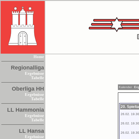
Home
Regionalliga
Ergebnisse
Tabelle
Kalender
Erg
Oberliga HH
Ergebnisse
Tabelle
20. Spielt
LL Hammonia
26.02. 19.3
Ergebnisse
Tabelle
26.02. 19.3
LL Hansa
26.02. 19.3
Ergebnisse