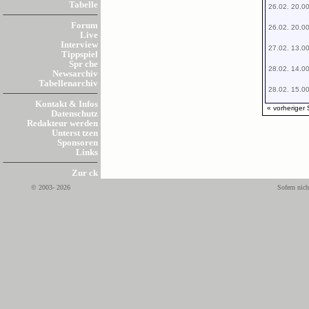
Tabelle
26.02. 20.0
Forum
26.02. 20.0
Live
Interview
27.02. 13.0
Tippspiel
Spr che
28.02. 14.0
Newsarchiv
Tabellenarchiv
28.02. 15.0
Kontakt & Infos
« vorheriger 
Datenschutz
Redakteur werden
Unterst tzen
Sponsoren
Links
Zur ck
© 2003- 2026
Sofern nich