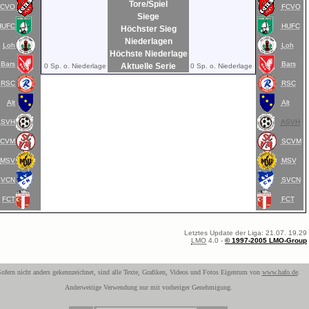
Tore/Spiel
FCVO
FCVO
Siege
HUFC
HUFC
Höchster Sieg
Niederlagen
Loh
Loh
Höchste Niederlage
Bars
Bars
Aktuelle Serie
0 Sp. o. Niederlage
0 Sp. o. Niederlage
RSC
RSC
Alt
Alt
ASVH
ASVH
SCVM
SCVM
MSV
MSV
SVCN
SVCN
FCT
FCT
Letztes Update der Liga: 21.07. 19.29
LMO
4.0 -
© 1997-2005 LMO-Group
ofern nicht anders gekennzeichnet, sind alle Texte, Grafiken, Videos und Fotos Eigentum von
www.hafo.de
.
Anderweitige Verwendung nur mit vorheriger Genehmigung.