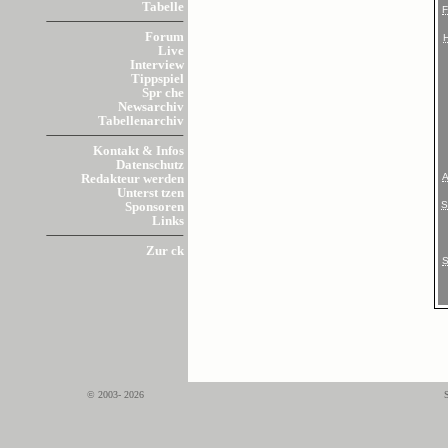
Tabelle
Forum
Live
Interview
Tippspiel
Spr che
Newsarchiv
Tabellenarchiv
Kontakt & Infos
Datenschutz
Redakteur werden
Unterst tzen
Sponsoren
Links
Zur ck
© 2003- 2026
S