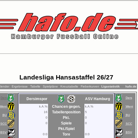
Landesliga Hansastaffel 26/27
lender
Ergebnisse
Tabelle
Spielpläne
Kreuztabelle
Fieberkurven
Ligastatistik
hafo.de
Ders
Ders
Dersimspor
ASV Hamburg
Chancen gegen.
Went
k.A.%
k.A.%
Went
Tabellenposition
16
5
BU
BU
Pkt.
0
0
Spiele
0
0
SCC
SCC
Pkt./Spiel
BSV
BSV
Tore
0:0
0:0