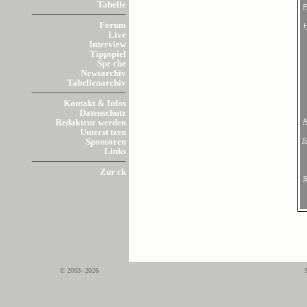
Tabelle
Forum
Live
Interview
Tippspiel
Spr che
Newsarchiv
Tabellenarchiv
Kontakt & Infos
Datenschutz
Redakteur werden
Unterst tzen
Sponsoren
Links
Zur ck
© 2003- 2026
S