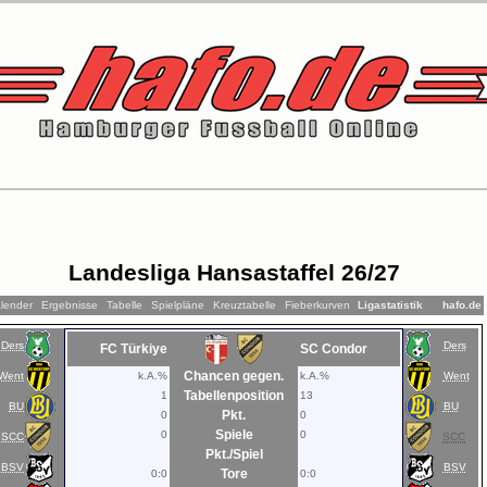
Landesliga Hansastaffel 26/27
lender
Ergebnisse
Tabelle
Spielpläne
Kreuztabelle
Fieberkurven
Ligastatistik
hafo.de
Ders
Ders
FC Türkiye
SC Condor
Chancen gegen.
Went
k.A.%
k.A.%
Went
Tabellenposition
1
13
BU
BU
Pkt.
0
0
Spiele
0
0
SCC
SCC
Pkt./Spiel
BSV
BSV
Tore
0:0
0:0