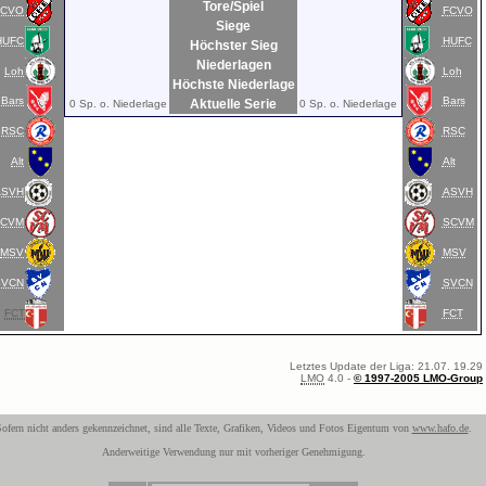
Tore/Spiel
FCVO
FCVO
Siege
HUFC
HUFC
Höchster Sieg
Niederlagen
Loh
Loh
Höchste Niederlage
Bars
Bars
Aktuelle Serie
0 Sp. o. Niederlage
0 Sp. o. Niederlage
RSC
RSC
Alt
Alt
ASVH
ASVH
SCVM
SCVM
MSV
MSV
SVCN
SVCN
FCT
FCT
Letztes Update der Liga: 21.07. 19.29
LMO
4.0 -
© 1997-2005 LMO-Group
ofern nicht anders gekennzeichnet, sind alle Texte, Grafiken, Videos und Fotos Eigentum von
www.hafo.de
.
Anderweitige Verwendung nur mit vorheriger Genehmigung.