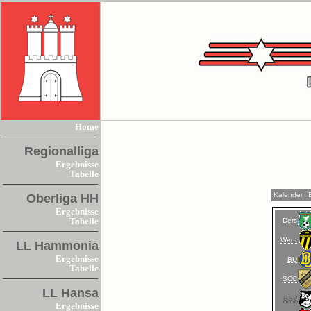
Home
Regionalliga
Ergebnisse
Tabelle
Kalender
Oberliga HH
Ergebnisse
Ders
Tabelle
Went
LL Hammonia
Ergebnisse
BU
Tabelle
SCC
LL Hansa
BSV
Ergebnisse