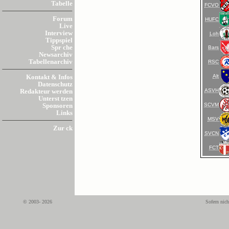
Tabelle
FCVO
Forum
HUFC
Live
Interview
Loh
Tippspiel
Spr che
Bars
Newsarchiv
Tabellenarchiv
RSC
Alt
Kontakt & Infos
Datenschutz
ASVH
Redakteur werden
Unterst tzen
SCVM
Sponsoren
Links
MSV
Zur ck
SVCN
FCT
© 2003- 2026
Sofern nich