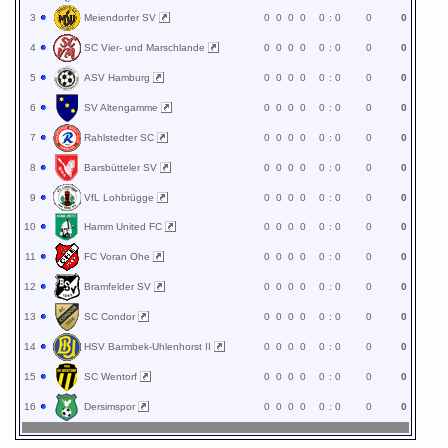
3
Meiendorfer SV
0
0
0
0
0
:
0
0
0
4
SC Vier- und Marschlande
0
0
0
0
0
:
0
0
0
5
ASV Hamburg
0
0
0
0
0
:
0
0
0
6
SV Altengamme
0
0
0
0
0
:
0
0
0
7
Rahlstedter SC
0
0
0
0
0
:
0
0
0
8
Barsbütteler SV
0
0
0
0
0
:
0
0
0
9
VfL Lohbrügge
0
0
0
0
0
:
0
0
0
10
Hamm United FC
0
0
0
0
0
:
0
0
0
11
FC Voran Ohe
0
0
0
0
0
:
0
0
0
12
Bramfelder SV
0
0
0
0
0
:
0
0
0
13
SC Condor
0
0
0
0
0
:
0
0
0
14
HSV Barmbek-Uhlenhorst II
0
0
0
0
0
:
0
0
0
15
SC Wentorf
0
0
0
0
0
:
0
0
0
16
Dersimspor
0
0
0
0
0
:
0
0
0