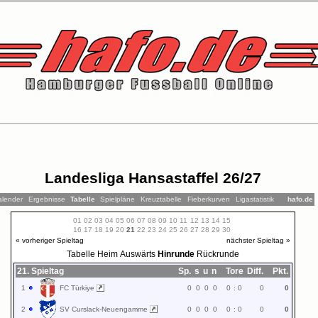
Landesliga Hansastaffel 26/27
alender
Ergebnisse
Tabelle
Spielpläne
Kreuztabelle
Fieberkurven
Ligastatistik
hafo.de
01
02
03
04
05
06
07
08
09
10
11
12
13
14
15
16
17
18
19
20
21
22
23
24
25
26
27
28
29
30
« vorheriger Spieltag
nächster Spieltag »
Tabelle
Heim
Auswärts
Hinrunde
Rückrunde
21. Spieltag
Sp.
s
u
n
Tore
Diff.
Pkt.
1
FC Türkiye
0
0
0
0
0
:
0
0
0
2
SV Curslack-Neuengamme
0
0
0
0
0
:
0
0
0