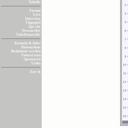
Tabelle
3
Forum
4
Live
Interview
5
Tippspiel
Spr che
Newsarchiv
6
Tabellenarchiv
7
Kontakt & Infos
Datenschutz
8
Redakteur werden
Unterst tzen
9
Sponsoren
Links
10
Zur ck
11
12
13
14
15
16