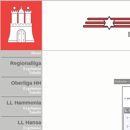
Home
Regionalliga
Ergebnisse
Tabelle
Kalender
Oberliga HH
Ergebnisse
Tabelle
« vo
LL Hammonia
Ergebnisse
5. 
Tabelle
1
LL Hansa
2
Ergebnisse