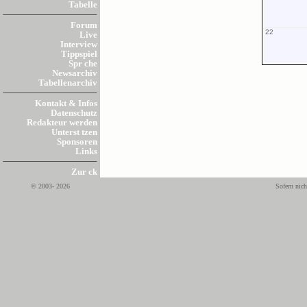
Tabelle
Forum
22
Live
Interview
Tippspiel
Spr che
Newsarchiv
Tabellenarchiv
Kontakt & Infos
Datenschutz
Redakteur werden
Unterst tzen
Sponsoren
Links
Zur ck
© 2003- 2026
Sofern nich