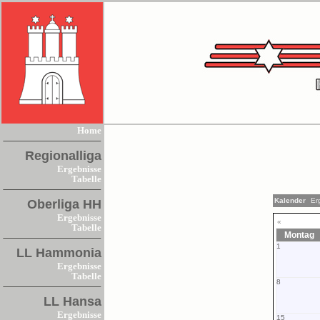
Home
Regionalliga
Ergebnisse
Tabelle
Kalender
Er
Oberliga HH
Ergebnisse
«
Tabelle
Montag
1
LL Hammonia
Ergebnisse
Tabelle
8
LL Hansa
Ergebnisse
15