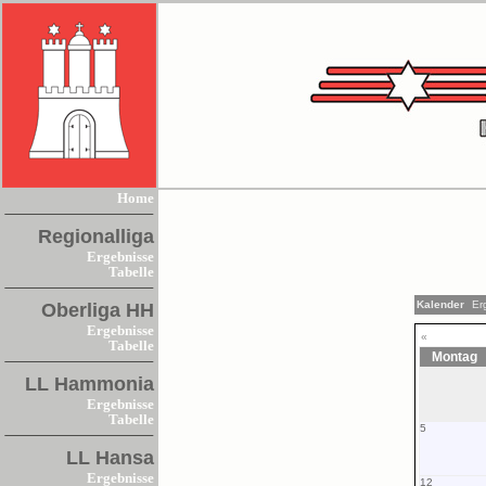
Home
Regionalliga
Ergebnisse
Tabelle
Kalender
Er
Oberliga HH
Ergebnisse
«
Tabelle
Montag
LL Hammonia
Ergebnisse
Tabelle
5
LL Hansa
Ergebnisse
12