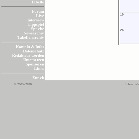
Tabelle
Forum
19
Live
Interview
Tippspiel
Spr che
26
Newsarchiv
Tabellenarchiv
Kontakt & Infos
Datenschutz
Redakteur werden
Unterst tzen
Sponsoren
Links
Zur ck
© 2003- 2026
Sofern nich