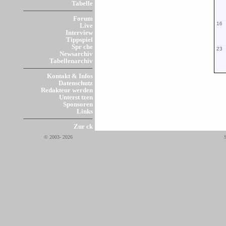
Tabelle
Forum
16
Live
Interview
Tippspiel
Spr che
23
Newsarchiv
Tabellenarchiv
Kontakt & Infos
Datenschutz
Redakteur werden
Unterst tzen
Sponsoren
Links
Zur ck
© 2003- 2026
S