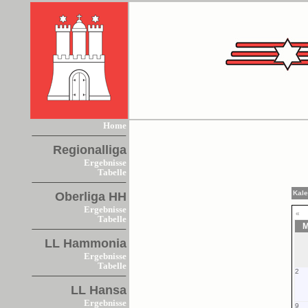
Home
Regionalliga
Ergebnisse
Tabelle
Kal
Oberliga HH
Ergebnisse
«
Tabelle
M
LL Hammonia
Ergebnisse
Tabelle
2
LL Hansa
Ergebnisse
9