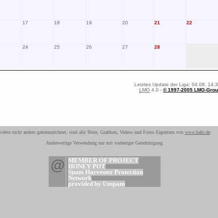
17
18
19
20
21
22
24
25
26
27
28
Letztes Update der Liga: 04.08. 14.
LMO
4.0 -
© 1997-2005 LMO-Gro
ofern nicht anders gekennzeichnet, sind alle Texte, Grafiken, Videos und Fotos Eigentum von
www.hafo.de
.
Anderweitige Verwendung nur mit vorheriger Genehmigung.
@
MEMBER OF PROJECT
HONEY POT
Spam Harvester Protection
Network
provided by Unspam