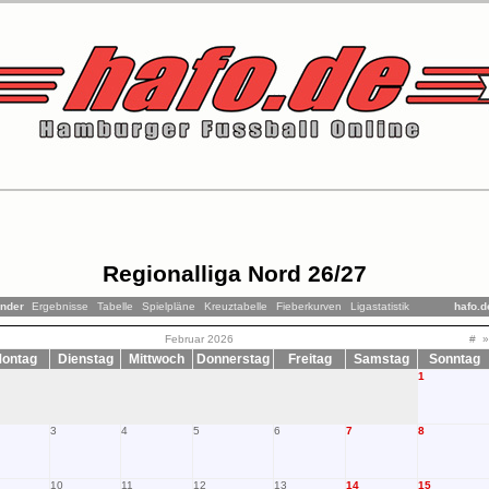
Regionalliga Nord 26/27
ender
Ergebnisse
Tabelle
Spielpläne
Kreuztabelle
Fieberkurven
Ligastatistik
hafo.d
Februar 2026
#
»
ontag
Dienstag
Mittwoch
Donnerstag
Freitag
Samstag
Sonntag
1
3
4
5
6
7
8
10
11
12
13
14
15