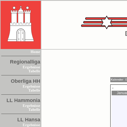
Home
Regionalliga
Ergebnisse
Tabelle
Kalender
E
Oberliga HH
Ergebnisse
«
Tabelle
Janua
LL Hammonia
Ergebnisse
Tabelle
LL Hansa
Ergebnisse