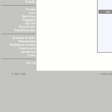
Tabelle
Forum
Juli
Live
Interview
Tippspiel
Spr che
Newsarchiv
Tabellenarchiv
Kontakt & Infos
Datenschutz
Redakteur werden
Unterst tzen
Sponsoren
Links
Zur ck
© 2003- 2026
Sofern nich