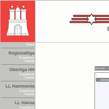
Home
Regionalliga
Ergebnisse
Tabelle
Kalender
E
Oberliga HH
Ergebnisse
«
Tabelle
Janua
LL Hammonia
Ergebnisse
Tabelle
LL Hansa
Ergebnisse