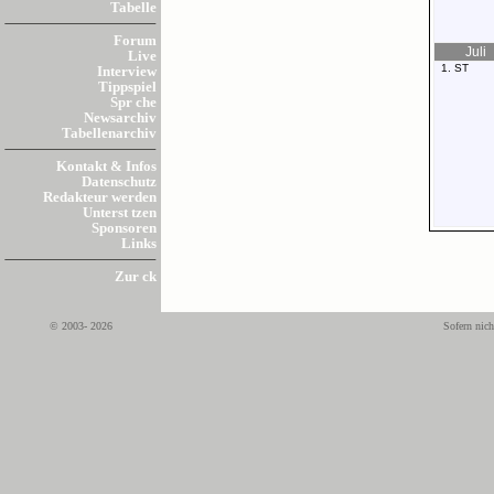
Tabelle
Forum
Juli
Live
1. ST
Interview
Tippspiel
Spr che
Newsarchiv
Tabellenarchiv
Kontakt & Infos
Datenschutz
Redakteur werden
Unterst tzen
Sponsoren
Links
Zur ck
© 2003- 2026
Sofern nich