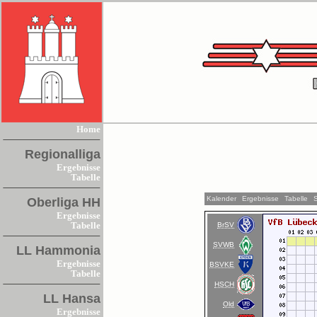
Home
Regionalliga
Ergebnisse
Tabelle
Kalender
Ergebnisse
Tabelle
Oberliga HH
Ergebnisse
BrSV
Tabelle
SVWB
LL Hammonia
Ergebnisse
BSVKE
Tabelle
HSCH
LL Hansa
Old
Ergebnisse