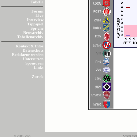
Tabelle
FSVS
Forum
FCST
Live
Interview
Atlas
Tippspiel
Todes
Spr che
Newsarchiv
ETV
Tabellenarchiv
EN03
Kontakt & Infos
Datenschutz
VfB
Redakteur werden
Unterst tzen
Phö
Sponsoren
Links
Jed
Zur ck
H96
HSV
SCW08
SVDA
© 2003- 2026
Sofern nich