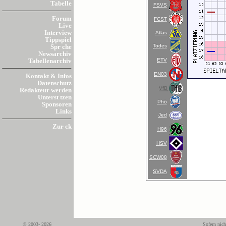
Tabelle
FSVS
Forum
FCST
Live
Interview
Atlas
Tippspiel
Todes
Spr che
Newsarchiv
ETV
Tabellenarchiv
EN03
Kontakt & Infos
Datenschutz
VfB
Redakteur werden
Unterst tzen
Phö
Sponsoren
Links
Jed
Zur ck
H96
HSV
SCW08
SVDA
© 2003- 2026
Sofern nich