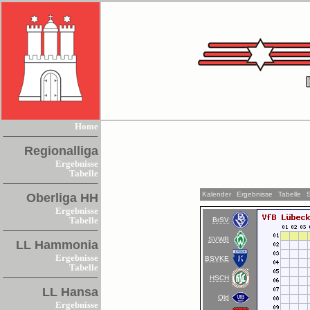
Home
Regionalliga
Ergebnisse
Tabelle
Kalender
Ergebnisse
Tabelle
Oberliga HH
Ergebnisse
BrSV
Tabelle
SVWB
LL Hammonia
Ergebnisse
BSVKE
Tabelle
HSCH
LL Hansa
Old
Ergebnisse