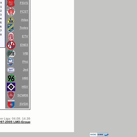
FSVS
FCST
Atlas
Todes
ETV
EN03
VfB
Phö
Jed
H96
HSV
SCW08
SVDA
er Liga: 04.08. 14.36
997-2005 LMO-Group