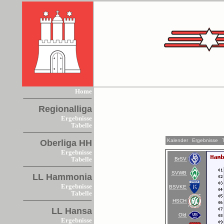
Home
Regionalliga
Ergebnisse
Tabelle
Kalender
Ergebnisse
Oberliga HH
Ergebnisse
BrSV
Tabelle
SVWB
LL Hammonia
Ergebnisse
BSVKE
Tabelle
HSCH
LL Hansa
Old
Ergebnisse