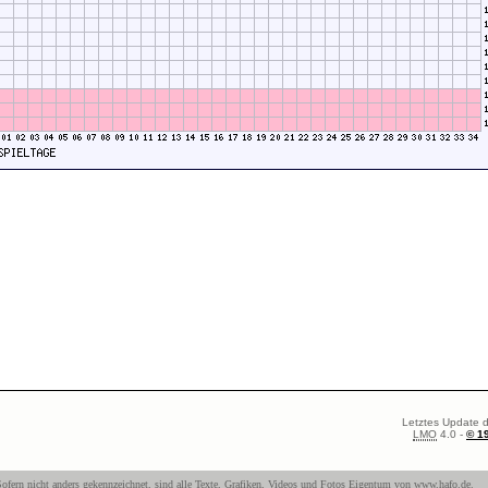
Letztes Update d
LMO
4.0 -
© 1
ofern nicht anders gekennzeichnet, sind alle Texte, Grafiken, Videos und Fotos Eigentum von
www.hafo.de
.