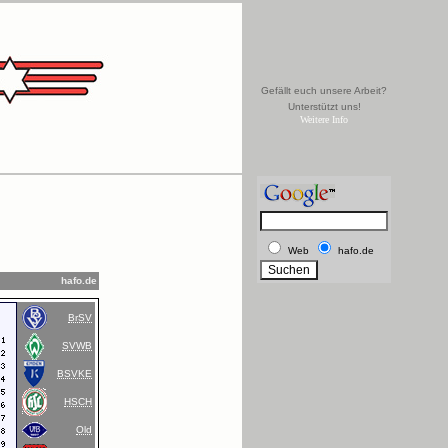
Gefällt euch unsere Arbeit?
Unterstützt uns!
Weitere Info
Web
hafo.de
hafo.de
BrSV
SVWB
BSVKE
HSCH
Old