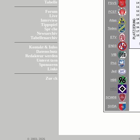
Tabelle
FSVS
Forum
FCST
Live
Interview
Atlas
Tippspiel
Todes
Spr che
Newsarchiv
ETV
Tabellenarchiv
EN03
Kontakt & Infos
Datenschutz
VfB
Redakteur werden
Unterst tzen
Phö
Sponsoren
Links
Jed
Zur ck
H96
HSV
SCW08
SVDA
© 2003- 2026
S