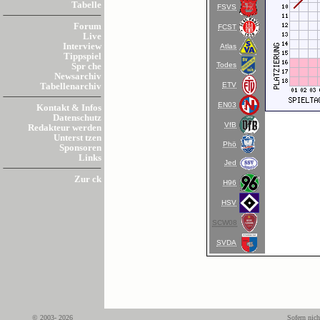
Tabelle
FSVS
Forum
FCST
Live
Interview
Atlas
Tippspiel
Todes
Spr che
Newsarchiv
ETV
Tabellenarchiv
EN03
Kontakt & Infos
Datenschutz
VfB
Redakteur werden
Unterst tzen
Phö
Sponsoren
Links
Jed
Zur ck
H96
HSV
SCW08
SVDA
© 2003- 2026
Sofern nich