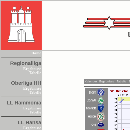
Home
Regionalliga
Ergebnisse
Tabelle
Kalender
Ergebnisse
Tabelle
Oberliga HH
Ergebnisse
BrSV
Tabelle
SVWB
LL Hammonia
Ergebnisse
BSVKE
Tabelle
HSCH
LL Hansa
Old
Ergebnisse